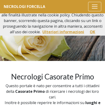
Questo sito o gli strumenti terzi da questo utilizzati si
NECROLOGI FORCELLA
avvalgono di cookie necessari al funzionamento ed utili
alle finalità illustrate nella cookie policy. Chiudendo questo
banner, scorrendo questa pagina, cliccando su un link o
proseguendo la navigazione in altra maniera, acconsenti
all'uso dei cookie.
Ulteriori informazioni
OK
Necrologi Casorate Primo
Questo portale è nato per consentire a tutti i cittadini
della
Casorate Primo
di ricercare i necrologi dei loro
cari.
Inoltre è possibile reperire le informazioni su
luoghi e