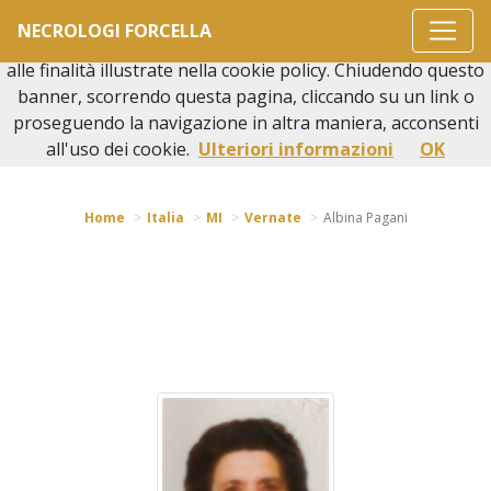
Questo sito o gli strumenti terzi da questo utilizzati si
NECROLOGI FORCELLA
avvalgono di cookie necessari al funzionamento ed utili
alle finalità illustrate nella cookie policy. Chiudendo questo
banner, scorrendo questa pagina, cliccando su un link o
proseguendo la navigazione in altra maniera, acconsenti
Torna indietro
all'uso dei cookie.
Ulteriori informazioni
OK
Home
Italia
MI
Vernate
Albina Pagani