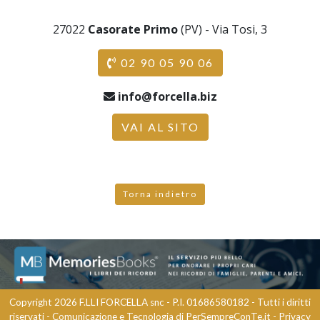
27022
Casorate Primo
(PV) - Via Tosi, 3
02 90 05 90 06
info@forcella.biz
VAI AL SITO
Torna indietro
Copyright 2026 F.LLI FORCELLA snc - P.I. 01686580182 - Tutti i diritti
riservati - Comunicazione e Tecnologia di
PerSempreConTe.it
-
Privacy