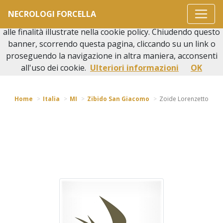
Questo sito o gli strumenti terzi da questo utilizzati si
NECROLOGI FORCELLA
avvalgono di cookie necessari al funzionamento ed utili
alle finalità illustrate nella cookie policy. Chiudendo questo
banner, scorrendo questa pagina, cliccando su un link o
proseguendo la navigazione in altra maniera, acconsenti
Torna indietro
all'uso dei cookie.
Ulteriori informazioni
OK
Home
Italia
MI
Zibido San Giacomo
Zoide Lorenzetto