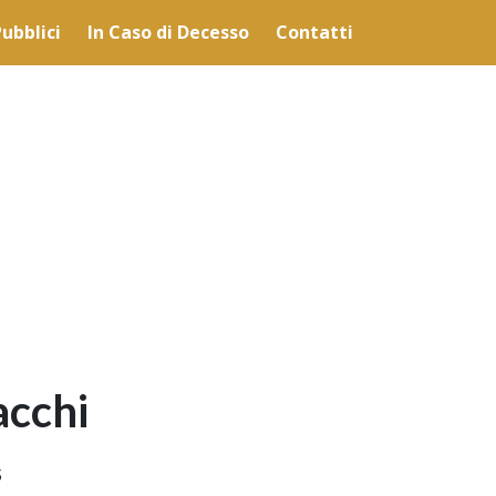
lità illustrate nella cookie policy. Chiudendo questo banner,
ubblici
In Caso di Decesso
Contatti
'uso dei cookie.
Ulteriori informazioni
OK
acchi
5