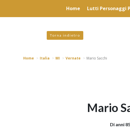
valgono di cookie necessari al funzionamento ed utili alle fina
Home
Lutti Personaggi P
 proseguendo la navigazione in altra maniera, acconsenti all
Torna indietro
Home
Italia
MI
Vernate
Mario Sacchi
Mario S
Di anni 8