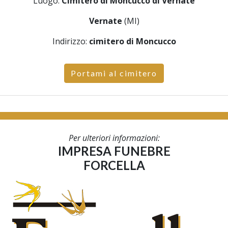
Luogo:
Cimitero di Moncucco di Vernate
Vernate
(MI)
Indirizzo:
cimitero di Moncucco
Portami al cimitero
Per ulteriori informazioni:
IMPRESA FUNEBRE
FORCELLA