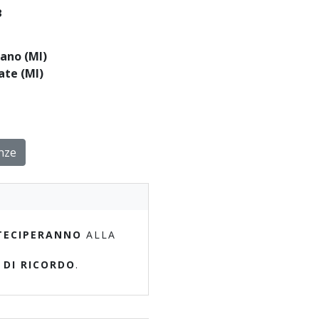
3
ano (MI)
ate (MI)
nze
TECIPERANNO
ALLA
 DI RICORDO
.