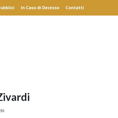
lità illustrate nella cookie policy. Chiudendo questo banner,
ubblici
In Caso di Decesso
Contatti
'uso dei cookie.
Ulteriori informazioni
OK
Zivardi
chi