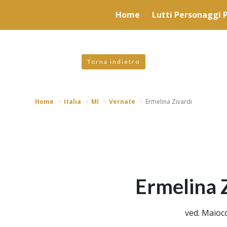
valgono di cookie necessari al funzionamento ed utili alle fina
Home
Lutti Personaggi P
 proseguendo la navigazione in altra maniera, acconsenti all
Torna indietro
Home
Italia
MI
Vernate
Ermelina Zivardi
Ermelina 
ved. Maioc