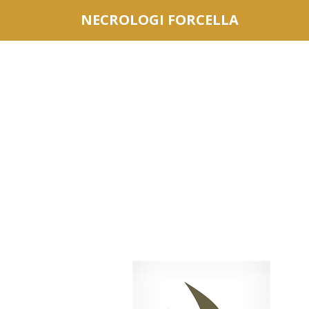
Questo sito o gli strumenti terzi da questo utilizzati si av
NECROLOGI FORCELLA
scorrendo questa pagina, cliccando su un link o