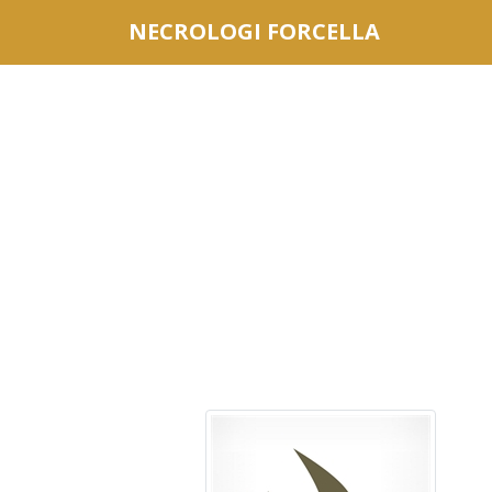
Questo sito o gli strumenti terzi da questo utilizzati si av
NECROLOGI FORCELLA
scorrendo questa pagina, cliccando su un link o