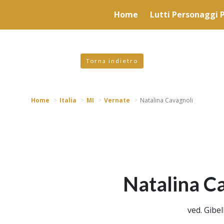
valgono di cookie necessari al funzionamento ed utili alle fina
Home
Lutti Personaggi P
 proseguendo la navigazione in altra maniera, acconsenti all
Torna indietro
Home
Italia
MI
Vernate
Natalina Cavagnoli
Natalina C
ved. Gibell