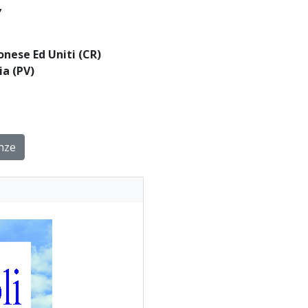
7
nese Ed Uniti (CR)
ia (PV)
nze