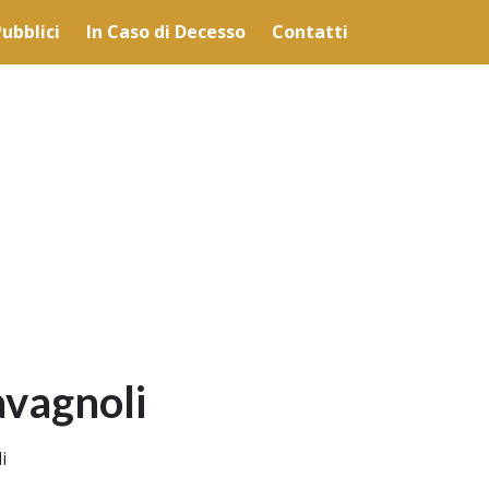
lità illustrate nella cookie policy. Chiudendo questo banner,
ubblici
In Caso di Decesso
Contatti
'uso dei cookie.
Ulteriori informazioni
OK
avagnoli
i