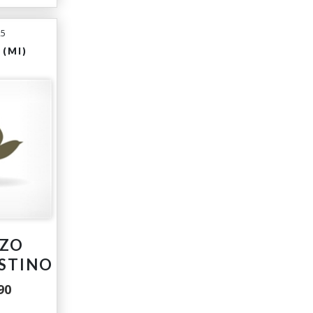
25
(MI)
NZO
STINO
90