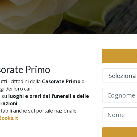
sorate Primo
ti i cittadini della
Casorate Primo
di
gi dei loro cari.
i su
luoghi e orari dei funerali e delle
brazioni
.
ultabili anche sul portale nazionale
ooks.it