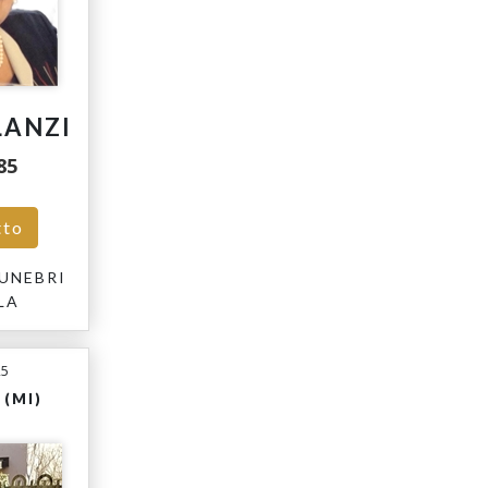
LANZI
85
tto
UNEBRI
LA
25
(MI)