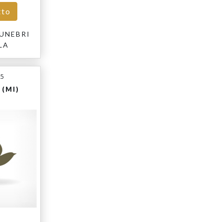
tto
UNEBRI
LA
25
(MI)