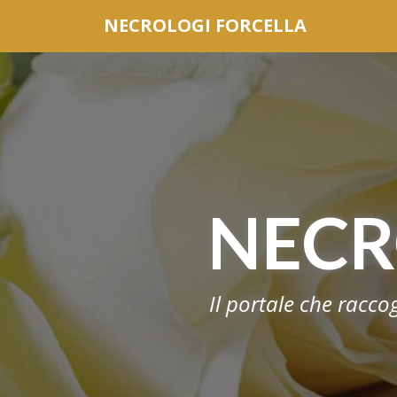
Questo sito o gli strumenti terzi da questo utilizzati si av
NECROLOGI FORCELLA
scorrendo questa pagina, cliccando su un link o
NECR
Il portale che racco