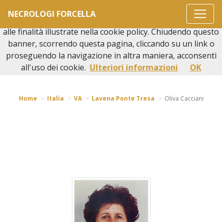
Questo sito o gli strumenti terzi da questo utilizzati si
NECROLOGI FORCELLA
avvalgono di cookie necessari al funzionamento ed utili
alle finalità illustrate nella cookie policy. Chiudendo questo
banner, scorrendo questa pagina, cliccando su un link o
proseguendo la navigazione in altra maniera, acconsenti
Torna indietro
all'uso dei cookie.
Ulteriori informazioni
OK
Home
Italia
VA
Lavena Ponte Tresa
Oliva Cacciani