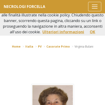
Questo sito o gli strumenti terzi da questo utilizzati si
NECROLOGI FORCELLA
avvalgono di cookie necessari al funzionamento ed utili
alle finalità illustrate nella cookie policy. Chiudendo questo
banner, scorrendo questa pagina, cliccando su un link o
proseguendo la navigazione in altra maniera, acconsenti
Torna indietro
all'uso dei cookie.
Ulteriori informazioni
OK
Home
Italia
PV
Casorate Primo
Virginia Bulani