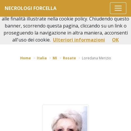
Questo sito o gli strumenti terzi da questo utilizzati si
NECROLOGI FORCELLA
avvalgono di cookie necessari al funzionamento ed utili
alle finalità illustrate nella cookie policy. Chiudendo questo
banner, scorrendo questa pagina, cliccando su un link o
proseguendo la navigazione in altra maniera, acconsenti
Torna indietro
all'uso dei cookie.
Ulteriori informazioni
OK
Home
Italia
MI
Rosate
Loredana Merizio